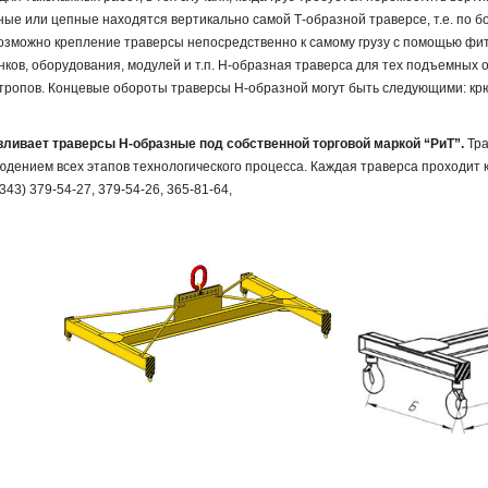
е или цепные находятся вертикально самой Т-образной траверсе, т.е. по бо
Возможно крепление траверсы непосредственно к самому грузу с помощью фит
ов, оборудования, модулей и т.п.
Н-образная траверса для тех подъемных о
стропов. Концевые обороты траверсы Н-образной могут быть следующими: крю
ливает траверсы Н-образные под собственной торговой маркой “РиТ”.
Тра
юдением всех этапов технологического процесса. Каждая траверса проходит 
343) 379-54-27, 379-54-26, 365-81-64,