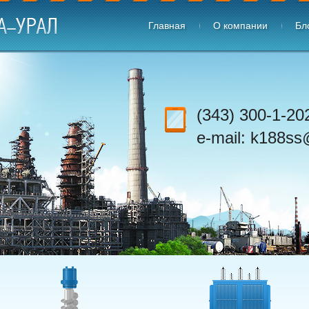
Главная
О компании
Бл
(343) 300-1-2
e-mail: k188ss