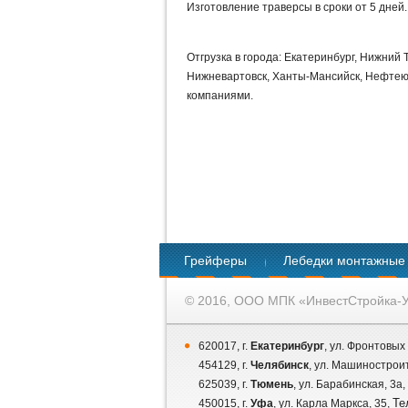
Изготовление траверсы в сроки от 5 дней.
Отгрузка в города: Екатеринбург, Нижний Т
Нижневартовск, Ханты-Мансийск, Нефтеюг
компаниями.
Грейферы
Лебедки монтажные
© 2016, ООО МПК «ИнвестСтройка-У
620017, г.
Екатеринбург
, ул. Фронтовых
454129, г.
Челябинск
, ул. Машинострои
625039, г.
Тюмень
, ул. Барабинская, 3а,
Те
450015, г.
Уфа
, ул. Карла Маркса, 35,