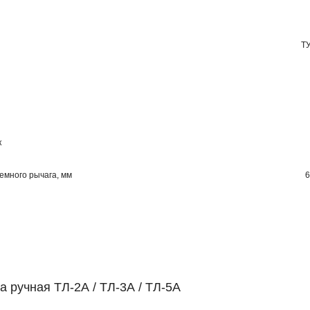
ТУ
к
емного рычага, мм
6
а ручная ТЛ-2А / ТЛ-3А / ТЛ-5А