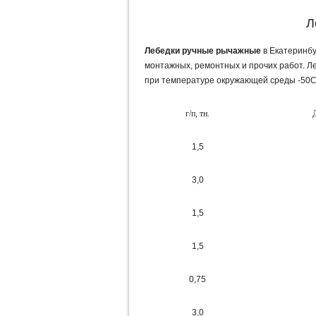
Л
Лебедки ручные рычажные
в Екатеринбу
монтажных, ремонтных и прочих работ. 
при температуре окружающей среды -50С
г/п, тн.
1,5
3,0
1,5
1,5
0,75
3,0