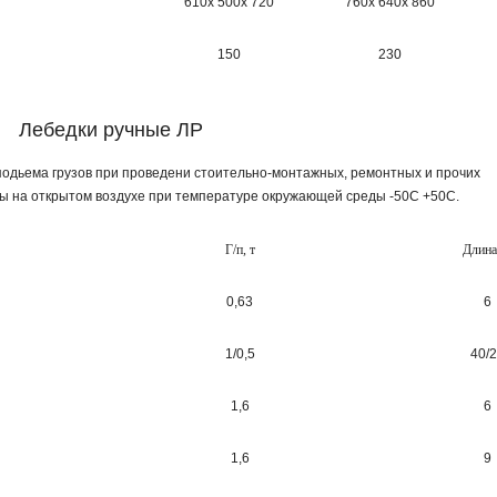
610х 500х 720
760х 640х 860
150
230
Лебедки ручные ЛР
одьема грузов при проведени стоительно-монтажных, ремонтных и прочих
ы на открытом воздухе при температуре окружающей среды -50С +50С.
Г/п, т
Длина
0,63
6
1/0,5
40/
1,6
6
1,6
9