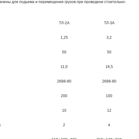
чены для подьема и перемещения грузов при проведени стоительно-
ТЛ-2А
ТЛ-3А
1,25
3,2
50
50
11,0
16,5
2688-80
2688-80
200
100
10
12
к
2
4