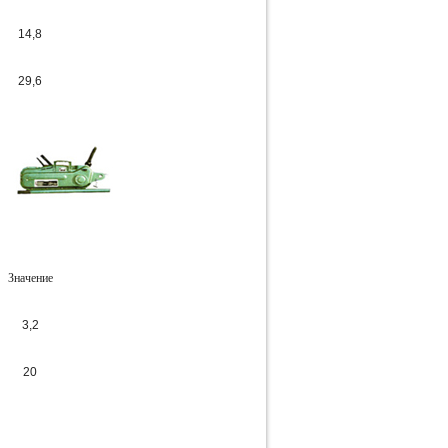
14,8
29,6
Значение
3,2
20