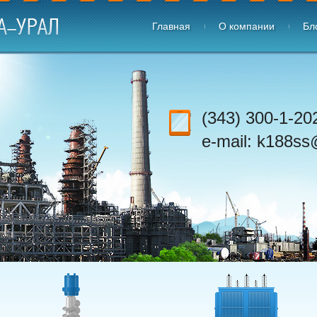
Главная
О компании
Бл
(343) 300-1-2
e-mail: k188ss