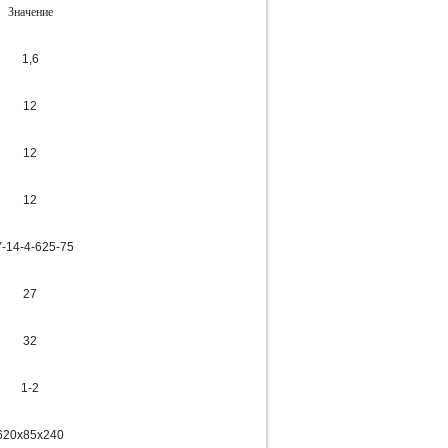
Значение
1,6
12
12
12
-14-4-625-75
27
32
1-2
620х85х240