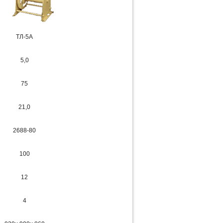
ТЛ-5А
5,0
75
21,0
2688-80
100
12
4