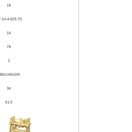
16
-14-4-625-75
14
78
2
80х140х345
34
61,5