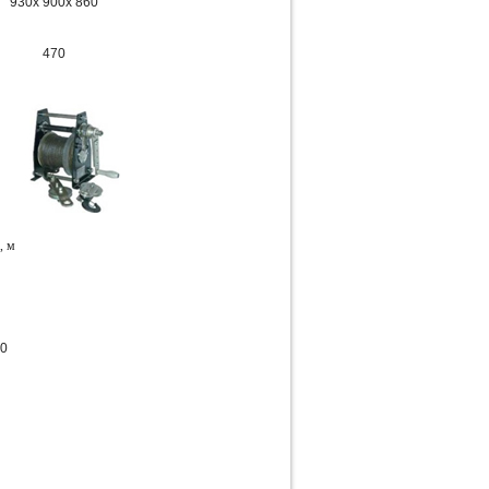
930x 900x 860
470
, м
20