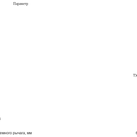
Параметр
ТУ
к
емного рычага, мм