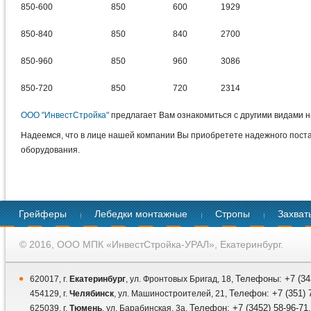
850-600
850
600
1929
850-840
850
840
2700
850-960
850
960
3086
850-720
850
720
2314
ООО "ИнвестСтройка"
предлагает Вам ознакомиться с другими видами н
Надеемся, что в лице нашей компании Вы приобретете надежного поста
оборудования.
Грейферы
Лебедки монтажные
Стропы
Захват
© 2016, ООО МПК «ИнвестСтройка-УРАЛ», Екатеринбург.
Телефоны: +7 (343
620017, г.
Екатеринбург
, ул. Фронтовых Бригад, 18,
Телефон: +7 (351) 7
454129, г.
Челябинск
, ул. Машиностроителей, 21,
Телефон: +7 (3452) 58-96-71,
625039, г.
Тюмень
, ул. Барабинская, 3а,