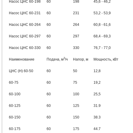
Насос ЦНС 60-198
60
198
45,6 - 46,2
Насос ЦНС 60-231
60
231
53,2 - 53,9
Насос ЦНС 60-264
60
264
60,8 - 61,6
Насос ЦНС 60-297
60
297
68,4 - 69,3
Насос ЦНС 60-330
60
330
76,7 - 77,0
3
Наименование
Подача, м
/ч
Напор, м
Мощность, кВт
ЦНС (Н) 60-50
60
50
12,8
60-75
60
75
19,2
60-100
60
100
25,5
60-125
60
125
31.9
60-150
60
150
38.3
60-175
60
175
44.7