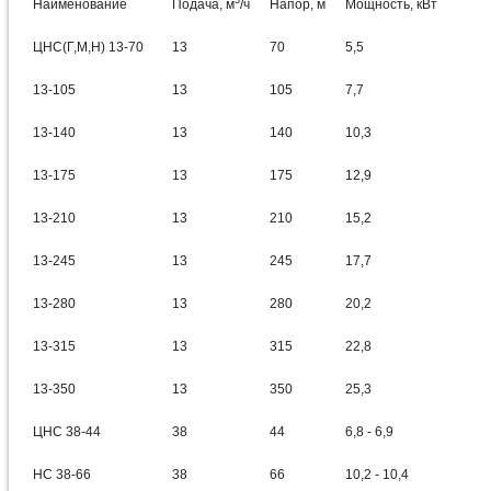
3
Наименование
Подача, м
/ч
Напор, м
Мощность, кВт
ЦНС(Г,М,Н) 13-70
13
70
5,5
13-105
13
105
7,7
13-140
13
140
10,3
13-175
13
175
12,9
13-210
13
210
15,2
13-245
13
245
17,7
13-280
13
280
20,2
13-315
13
315
22,8
13-350
13
350
25,3
ЦНС 38-44
38
44
6,8 - 6,9
НС 38-66
38
66
10,2 - 10,4