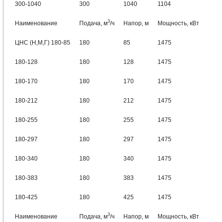
300-1040
300
1040
1104
3
Наименование
Подача, м
/ч
Напор, м
Мощность, кВт
ЦНС (Н,М,Г) 180-85
180
85
1475
180-128
180
128
1475
180-170
180
170
1475
180-212
180
212
1475
180-255
180
255
1475
180-297
180
297
1475
180-340
180
340
1475
180-383
180
383
1475
180-425
180
425
1475
3
Наименование
Подача, м
/ч
Напор, м
Мощность, кВт