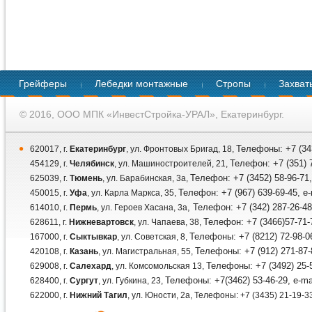
Грейферы
Лебедки монтажные
Стропы
Захват
© 2016, ООО МПК «ИнвестСтройка-УРАЛ», Екатеринбург.
Телефоны: +7 (343
620017, г.
Екатеринбург
, ул. Фронтовых Бригад, 18,
Телефон: +7 (351) 7
454129, г.
Челябинск
, ул. Машиностроителей, 21,
Телефон: +7 (3452) 58-96-71,
625039, г.
Тюмень
, ул. Барабинская, 3а,
Телефон: +7 (967) 639-69-45, e
450015, г.
Уфа
, ул. Карла Маркса, 35,
, Телефон: +7 (342) 287-26-48
614010, г.
Пермь
, ул. Героев Хасана, 3а
Телефон: +7 (3466)57-71-7
628611, г.
Нижневартовск
, ул. Чапаева, 38,
Телефоны: +7 (8212) 72-98-06
167000, г.
Сыктывкар
, ул. Советская, 8,
Телефоны: +7 (912) 271-87-
420108, г.
Казань
, ул. Магистральная, 55,
Телефоны: +7 (3492) 25-5
629008, г.
Салехард
, ул. Комсомольская 13,
Телефоны: +7(3462) 53-46-29, e-ma
628400, г.
Сургут
, ул. Губкина, 23,
622000, г.
Нижний Тагил
, ул. Юности, 2а, Телефоны: +7 (3435) 21-19-33