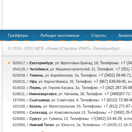
Грейферы
Лебедки монтажные
Стропы
Захват
© 2016, ООО МПК «ИнвестСтройка-УРАЛ», Екатеринбург.
Телефоны: +7 (343
620017, г.
Екатеринбург
, ул. Фронтовых Бригад, 18,
Телефон: +7 (351) 7
454129, г.
Челябинск
, ул. Машиностроителей, 21,
Телефон: +7 (3452) 58-96-71,
625039, г.
Тюмень
, ул. Барабинская, 3а,
Телефон: +7 (967) 639-69-45, e
450015, г.
Уфа
, ул. Карла Маркса, 35,
, Телефон: +7 (342) 287-26-48
614010, г.
Пермь
, ул. Героев Хасана, 3а
Телефон: +7 (3466)57-71-7
628611, г.
Нижневартовск
, ул. Чапаева, 38,
Телефоны: +7 (8212) 72-98-06
167000, г.
Сыктывкар
, ул. Советская, 8,
Телефоны: +7 (912) 271-87-
420108, г.
Казань
, ул. Магистральная, 55,
Телефоны: +7 (3492) 25-5
629008, г.
Салехард
, ул. Комсомольская 13,
Телефоны: +7(3462) 53-46-29, e-ma
628400, г.
Сургут
, ул. Губкина, 23,
622000, г.
Нижний Тагил
, ул. Юности, 2а, Телефоны: +7 (3435) 21-19-33